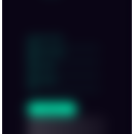
Innenraum sitzend
140
Innenraum stehend
300
Garten sitzend
120
Garten stehend
200
ANFRAGEN