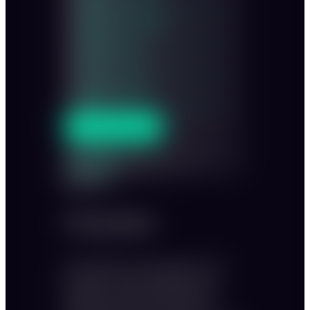
140
Innenraum stehend
300
Garten sitzend
120
Garten stehend
200
ANFRAGEN
Sitzplan
Bankett
Firmenfeier
Dieses Setting ist unser Klassiker für Ihre
Firmenfeier. Schon beim Betreten des
Hauptsaals schweift der Blick durch den