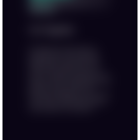
Sitzplan
Stehtsiche
Get Together
Der Hauptsaal mit unseren beiden top-
ausgestatteten Bars, die den imposanten
Eingang säumen, bringt jeden Gast zum
Staunen. Dieses Setting ist ideal für ein
lockeres Get-together, Networking Events für
Influencer oder Ihre Produktpräsentation. Das
große Plus: Bei gutem Wetter ist der
Outdoorbereich zugänglich und man kann die
warme Sonne bei einem kühlen Getränk im
modern gestalteten Garten genießen.