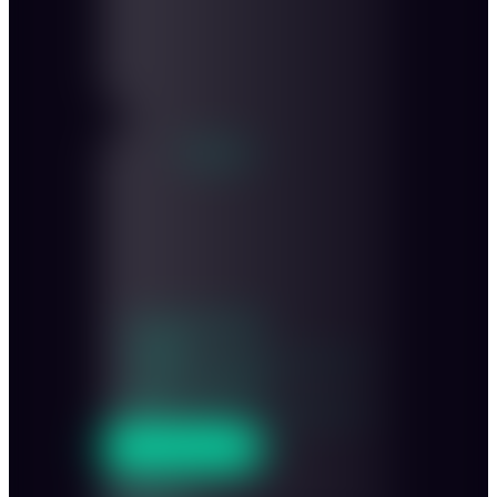
Personen:
Innenraum sitzend
50-200
Innenraum stehend
300
ANFRAGEN