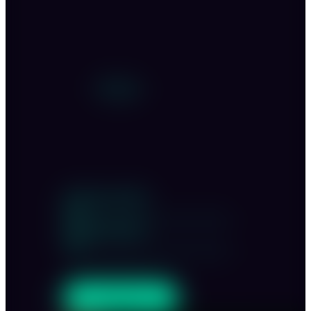
Personen:
Innenraum stehend
200
Innenraum sitzend
300
ANFRAGEN