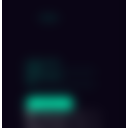
Personen:
Innenraum sitzend
50-200
Innenraum stehend
300
ANFRAGEN