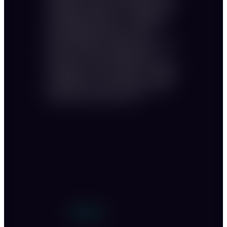
Schattenplatz unter dem Sonnenschirm, oder
ein Plausch am Brunnen – Sie finden Ihren
Lieblingsplatz ganz sicher. Genießen Sie
dabei sommerliche Drinks zu einem
exklusiven BBQ und verlagern Sie die After-
Show-Party auf unsere Tanzfläche im
Innenbereich. Die Anordnung der Stehtische
im Hauptsaal lässt sich variieren – es kommt
ganz darauf an, wie viel Tanzfläche für die
feiernden Gäste gewünscht wird.
Personen: