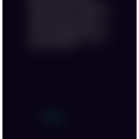
Raum und lässt eine ganz besondere
Atmosphäre aufkommen. Die Anordnung der
Tische ist klassisch in 10er-Gruppen eingeteilt
und schafft dabei trotzdem ein großes
Miteinander. Verleihen Sie Ihrer Veranstaltung
ein besonderes Highlight und buchen Sie
einen unserer professionellen Live-Acts dazu.
Wir beraten Sie dazu gern.
Personen: