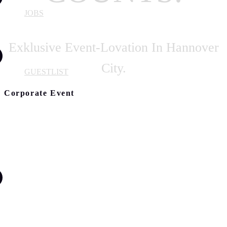
JOBS
Exklusive Event-Lovation In Hannover
City.
GUESTLIST
Corporate Event
ABOUT