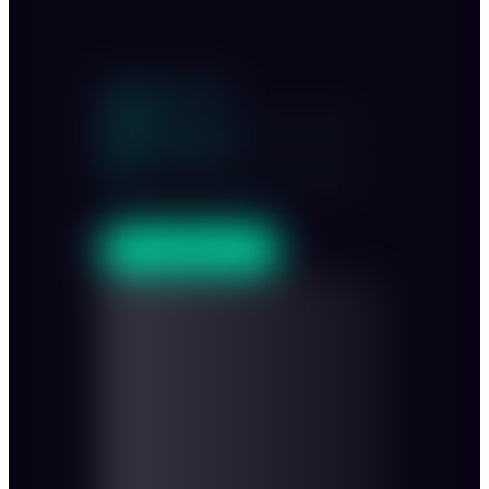
Innenraum sitzend
50-200
Innenraum stehend
300
ANFRAGEN