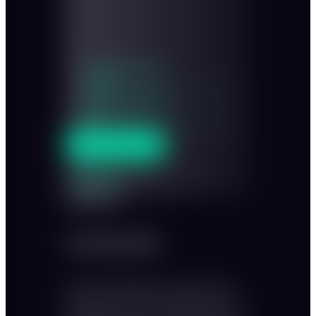
Innenraum sitzend
50-200
Innenraum stehend
300
ANFRAGEN
Sitzplan
GARTEN
Sommerfest
Unter freiem Himmel bei schönem Wetter
bewegen Sie sich frei durch den Garten. Ein