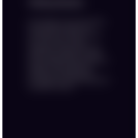
Weihnachtsfeier
Das Arrangement ist einer unserer Klassiker
für Ihre besondere Firmenfeier. Die
Anordnung der Tische animiert die Gäste
dazu, sich im Raum zu bewegen,
Tischgruppen zu besuchen und die vielen
Details in unserem Hauptsaal zu erkunden.
Die Wahrscheinlichkeit steigt, das Dessert bei
Kollegen aus einem anderen Ressort
einzunehmen. Das Setting eignet sich
hervorragend für Ihre nächste Weihnachtsfeier
im gemütlichen Ambiente.