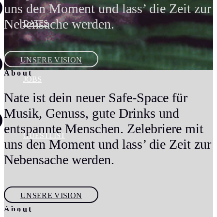
uns den Moment und lass’ die Zeit zur
Nebensache werden.
DATES
UNSERE VISION
About
JOBS
Nate ist dein neuer Safe-Space für
Musik, Genuss, gute Drinks und
entspannte Menschen. Zelebriere mit
GUESTLIST
uns den Moment und lass’ die Zeit zur
Nebensache werden.
UNSERE VISION
About