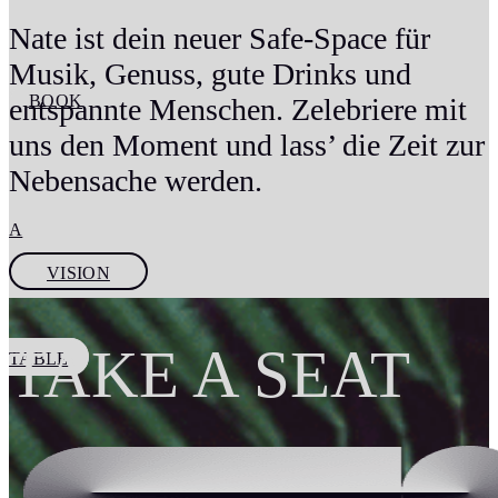
Nate ist dein neuer Safe-Space für
Musik, Genuss, gute Drinks und
BOOK
entspannte Menschen. Zelebriere mit
uns den Moment und lass’ die Zeit zur
Nebensache werden.
A
VISION
TAKE A SEAT
TABLE