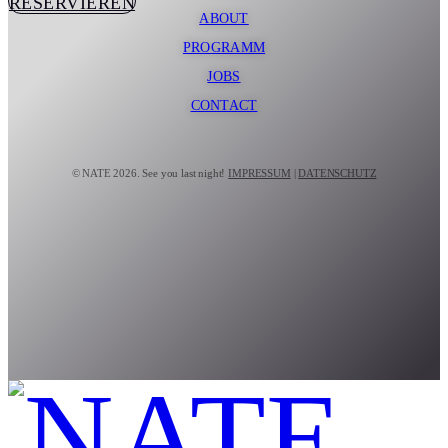
RESERVIEREN
ABOUT
PROGRAMM
JOBS
CONTACT
© NATE 2026. See you last night!
IMPRESSUM
|
DATENSCHUTZ