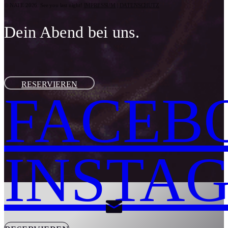
© NATE 2026. See you last night!
IMPRESSUM
|
DATENSCHUTZ
Dein Abend bei uns.
RESERVIEREN
FACEB
INSTA