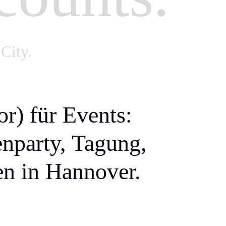
City.
r) für Events:
enparty, Tagung,
en in Hannover.