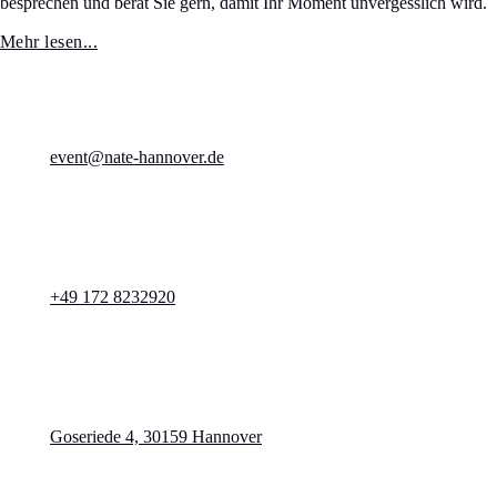
besprechen und berät Sie gern, damit Ihr Moment unvergesslich wird.
Mehr lesen...
event@nate-hannover.de
+49 172 8232920
Goseriede 4, 30159 Hannover