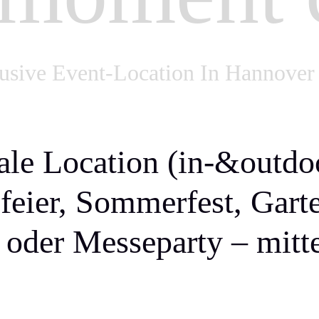
usive Event-Location In Hannover 
le Location (in-&outdoo
feier, Sommerfest, Gart
oder Messeparty – mitt