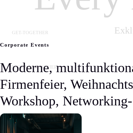
Exkl
GET-TOGETHER
Corporate Events
Moderne, multifunktiona
WEIHNACHTSFEIER
Firmenfeier, Weihnachts
Workshop, Networking- 
TAGUNG