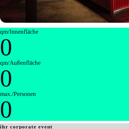
qm/Innenfläche
0
qm/Außenfläche
0
max./Personen
0
ihr corporate event