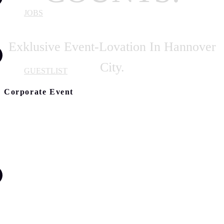
JOBS
Exklusive Event-Lovation In Hannover
City.
GUESTLIST
Corporate Event
ABOUT