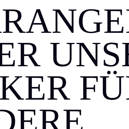
RRANG
NER UN
KER FÜ
DERE