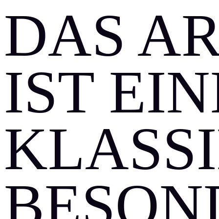
DAS A
IST EI
KLASSI
BESON