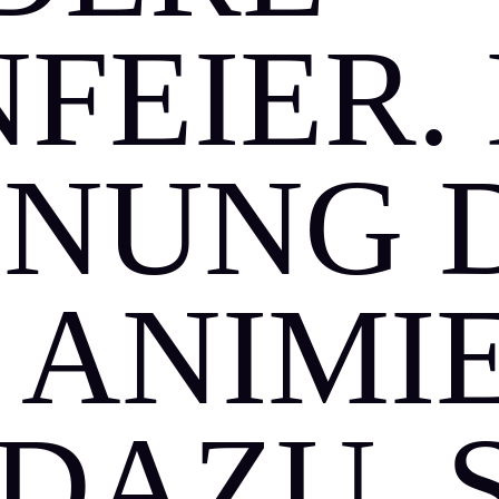
FEIER. 
NUNG 
 ANIMIE
DAZU, 