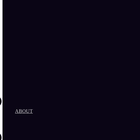
ZUM
INHAL
WECHS
ABOUT