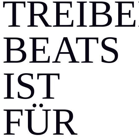
REIBEN
EATS I
ST F
ÜR J