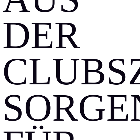
ER C
LUBSZE
ORGEN 