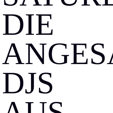
IE A
NGESA
JS A
US D