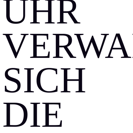
HR V
ERWAN
ICH D
IE B