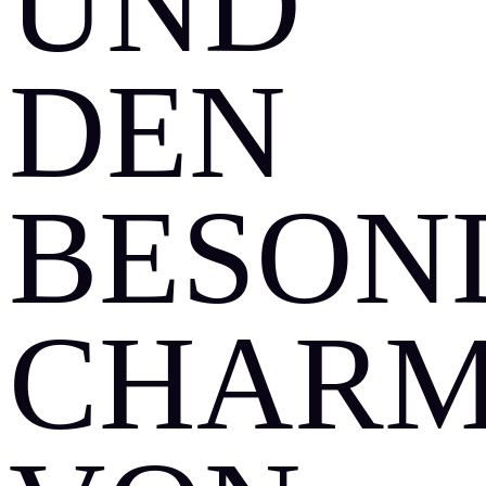
ND D
EN B
ESOND
HARME