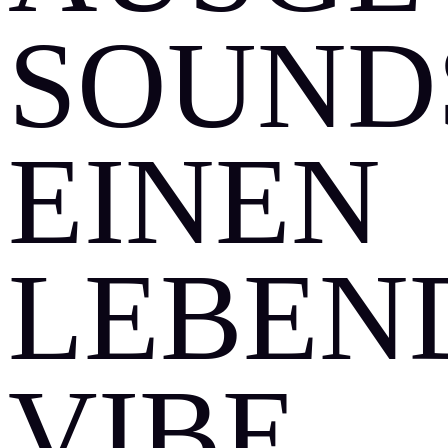
OUNDS,
INEN L
EBENDI
IBE [