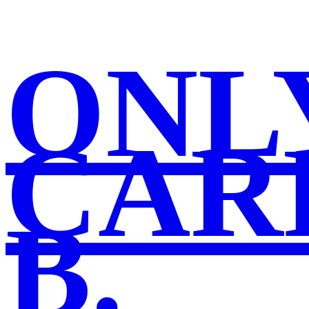
ONL
CAR
B.