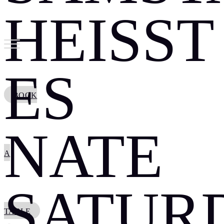
HEISST E
S N
BOOK
ATE S
A
ATURDA
TABLE