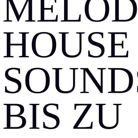
ELODI
OUSE S
OUNDS 
IS ZU T