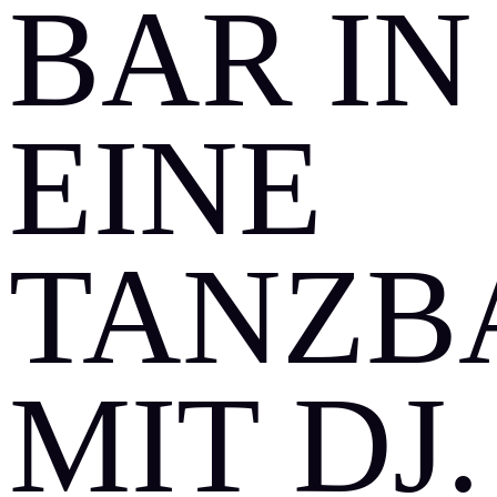
AR IN E
INE T
ANZBAR
IT DJ. F