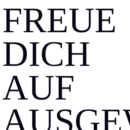
REUE D
ICH A
UF A
USGEW