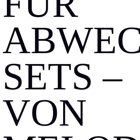
ÜR A
BWECH
ETS – V
ON M