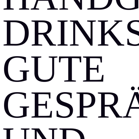
RINKS, 
UTE G
ESPRÄC