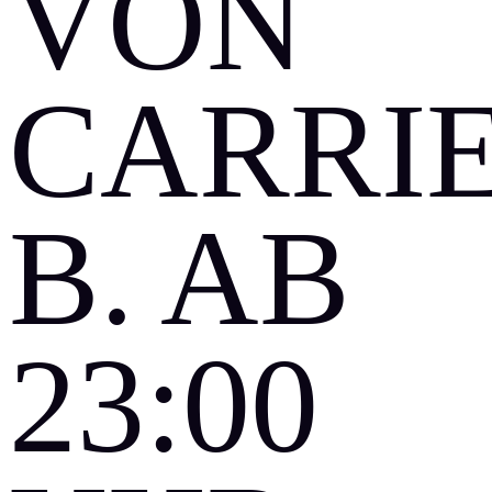
ON C
ARRIE 
. AB 2
3:00 U