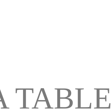
T
A TABL