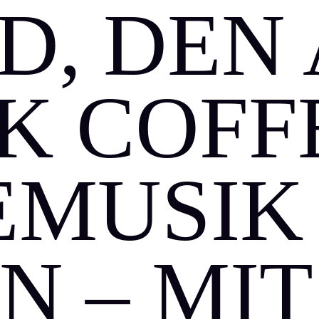
D, DEN
K COFF
EMUSIK 
N – MIT