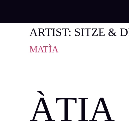
ARTIST:
SITZE & 
MATÌA
ÀTIA