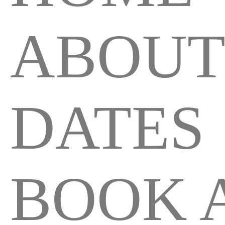
ABOU
DATES
BOOK 