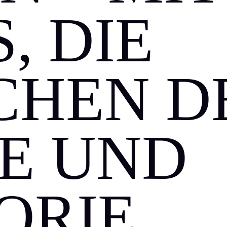
, DIE
CHEN D
E UND
ORIE