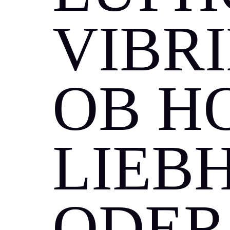
VIBR
OB H
LIEB
ODER