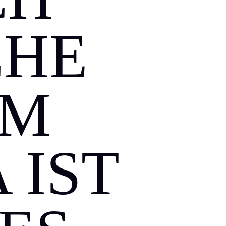
CHE
EM
 IST