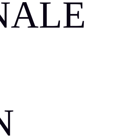
NALE
E
N