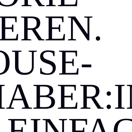
IEREN.
OUSE-
HABER:I
 EINFA