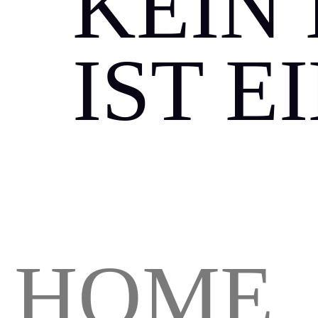
KEIN 
IST E
HOME