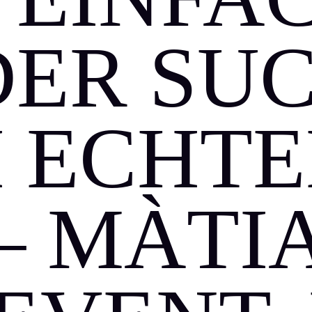
DER SU
 ECHT
– MÀTIA